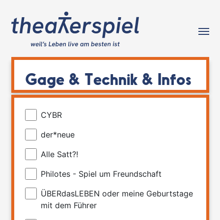
Tog
Gage & Technik & Infos
CYBR
der*neue
Alle Satt?!
Philotes - Spiel um Freundschaft
ÜBERdasLEBEN oder meine Geburtstage
mit dem Führer