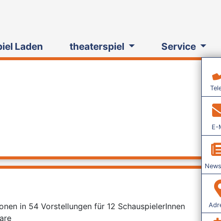
piel Laden
theaterspiel
Service
Tel
E-M
Newsl
Adr
ionen in 54 Vorstellungen für 12 SchauspielerInnen
are