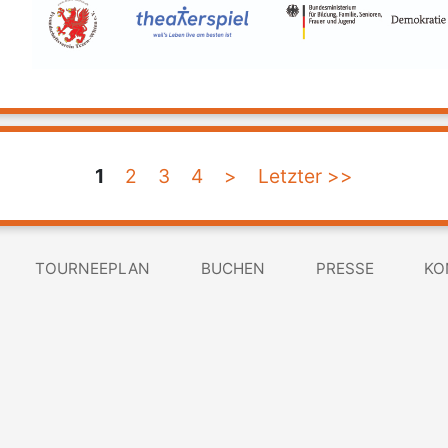
1
2
3
4
>
Letzter >>
TOURNEEPLAN
BUCHEN
PRESSE
KO