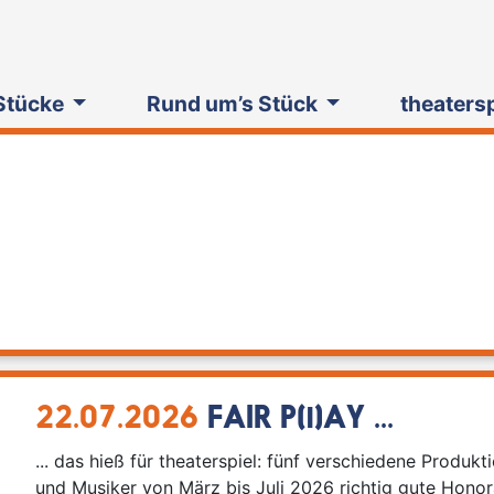
Stücke
Rund um’s Stück
theaters
22.07.2026
FAIR P(l)AY ...
... d
as hieß für theaterspiel: fünf verschiedene Produkt
und Musiker von März bis Juli 2026 richtig gute Honor