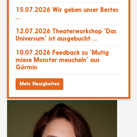
15.07.2026
Wir geben unser Bestes
...
12.07.2026
Theaterworkshop `Das
Universum´ ist ausgebucht ...
10.07.2026
Feedback zu `Mutig
miese Monster meucheln´ aus
Görmin
Mehr Neuigkeiten