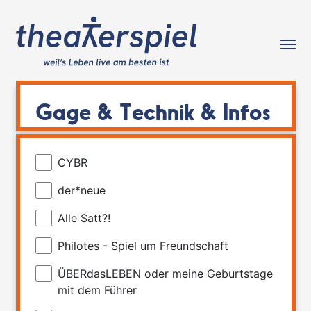
Tog
Gage & Technik & Infos
CYBR
der*neue
Alle Satt?!
Philotes - Spiel um Freundschaft
ÜBERdasLEBEN oder meine Geburtstage
mit dem Führer