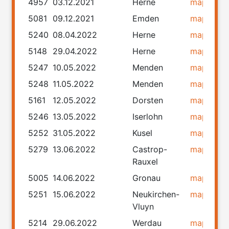
4957
03.12.2021
Herne
map
rou
5081
09.12.2021
Emden
map
rou
5240
08.04.2022
Herne
map
rou
5148
29.04.2022
Herne
map
rou
5247
10.05.2022
Menden
map
rou
5248
11.05.2022
Menden
map
rou
5161
12.05.2022
Dorsten
map
rou
5246
13.05.2022
Iserlohn
map
rou
5252
31.05.2022
Kusel
map
rou
5279
13.06.2022
Castrop-
map
rou
Rauxel
5005
14.06.2022
Gronau
map
rou
5251
15.06.2022
Neukirchen-
map
rou
Vluyn
5214
29.06.2022
Werdau
map
rou