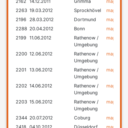
2162
14.12.2011
Grimma
map
rou
2263
19.03.2012
Sprockhövel
map
rou
2196
28.03.2012
Dortmund
map
rou
2288
20.04.2012
Bonn
map
rou
2199
11.06.2012
Rathenow /
map
rou
Umgebung
2200
12.06.2012
Rathenow /
map
rou
Umgebung
2201
13.06.2012
Rathenow /
map
rou
Umgebung
2202
14.06.2012
Rathenow /
map
rou
Umgebung
2203
15.06.2012
Rathenow /
map
rou
Umgebung
2344
20.07.2012
Coburg
map
rou
2418
04.10.2012
Düsseldorf
map
rou