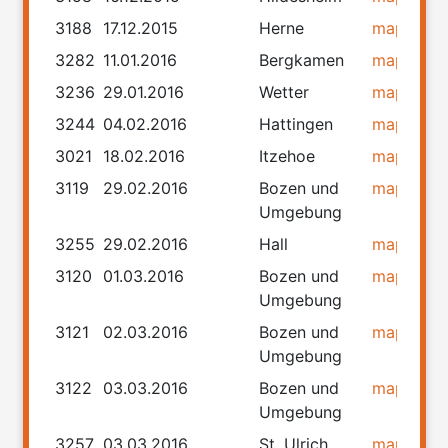
3188
17.12.2015
Herne
map
rou
3282
11.01.2016
Bergkamen
map
rou
3236
29.01.2016
Wetter
map
rou
3244
04.02.2016
Hattingen
map
rou
3021
18.02.2016
Itzehoe
map
rou
3119
29.02.2016
Bozen und
map
rou
Umgebung
3255
29.02.2016
Hall
map
rou
3120
01.03.2016
Bozen und
map
rou
Umgebung
3121
02.03.2016
Bozen und
map
rou
Umgebung
3122
03.03.2016
Bozen und
map
rou
Umgebung
3257
03.03.2016
St. Ulrich
map
rou