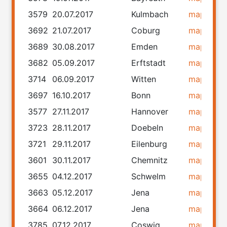
3579
20.07.2017
Kulmbach
map
rou
3692
21.07.2017
Coburg
map
rou
3689
30.08.2017
Emden
map
rou
3682
05.09.2017
Erftstadt
map
rou
3714
06.09.2017
Witten
map
rou
3697
16.10.2017
Bonn
map
rou
3577
27.11.2017
Hannover
map
rou
3723
28.11.2017
Doebeln
map
rou
3721
29.11.2017
Eilenburg
map
rou
3601
30.11.2017
Chemnitz
map
rou
3655
04.12.2017
Schwelm
map
rou
3663
05.12.2017
Jena
map
rou
3664
06.12.2017
Jena
map
rou
3785
07.12.2017
Coswig
map
rou