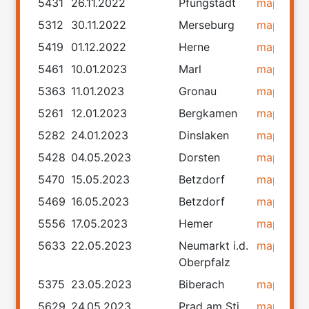
5431
26.11.2022
Pfungstadt
map
rou
5312
30.11.2022
Merseburg
map
rou
5419
01.12.2022
Herne
map
rou
5461
10.01.2023
Marl
map
rou
5363
11.01.2023
Gronau
map
rou
5261
12.01.2023
Bergkamen
map
rou
5282
24.01.2023
Dinslaken
map
rou
5428
04.05.2023
Dorsten
map
rou
5470
15.05.2023
Betzdorf
map
rou
5469
16.05.2023
Betzdorf
map
rou
5556
17.05.2023
Hemer
map
rou
5633
22.05.2023
Neumarkt i.d.
map
rou
Oberpfalz
5375
23.05.2023
Biberach
map
rou
5629
24.05.2023
Prad am Stj.
map
rou