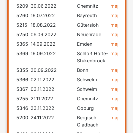
5209
30.06.2022
Chemnitz
map
rou
5260
19.07.2022
Bayreuth
map
rou
5215
18.08.2022
Gütersloh
map
rou
5250
06.09.2022
Neuenrade
map
rou
5365
14.09.2022
Emden
map
rou
5369
19.09.2022
Schloß Holte-
map
rou
Stukenbrock
5355
20.09.2022
Bonn
map
rou
5366
02.11.2022
Schwelm
map
rou
5367
03.11.2022
Schwelm
map
rou
5255
21.11.2022
Chemnitz
map
rou
5346
23.11.2022
Coburg
map
rou
5200
24.11.2022
Bergisch
map
rou
Gladbach