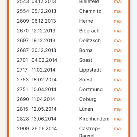
2543
04.12.2013
Bielefeld
map
rou
2554
05.12.2013
Chemnitz
map
rou
2609
06.12.2013
Herne
map
rou
2670
12.12.2013
Biberach
map
rou
2697
19.12.2013
Delitzsch
map
rou
2687
20.12.2013
Borna
map
rou
2701
04.02.2014
Soest
map
rou
2717
11.02.2014
Lippstadt
map
rou
2753
18.02.2014
Soest
map
rou
2751
10.04.2014
Dortmund
map
rou
2690
11.04.2014
Coburg
map
rou
2815
12.05.2014
Lünen
map
rou
2828
13.06.2014
Kirchhundem
map
rou
2909
26.06.2014
Castrop-
map
rou
Rauxel