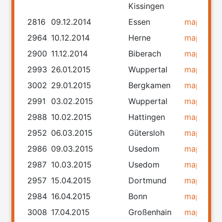
Kissingen
2816
09.12.2014
Essen
map
rou
2964
10.12.2014
Herne
map
rou
2900
11.12.2014
Biberach
map
rou
2993
26.01.2015
Wuppertal
map
rou
3002
29.01.2015
Bergkamen
map
rou
2991
03.02.2015
Wuppertal
map
rou
2988
10.02.2015
Hattingen
map
rou
2952
06.03.2015
Gütersloh
map
rou
2986
09.03.2015
Usedom
map
rou
2987
10.03.2015
Usedom
map
rou
2957
15.04.2015
Dortmund
map
rou
2984
16.04.2015
Bonn
map
rou
3008
17.04.2015
Großenhain
map
rou