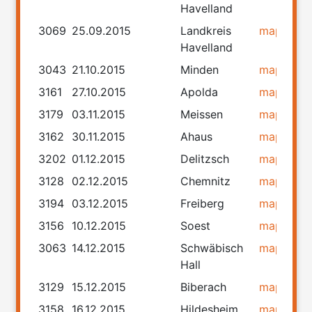
Havelland
3069
25.09.2015
Landkreis
map
rou
Havelland
3043
21.10.2015
Minden
map
rou
3161
27.10.2015
Apolda
map
rou
3179
03.11.2015
Meissen
map
rou
3162
30.11.2015
Ahaus
map
rou
3202
01.12.2015
Delitzsch
map
rou
3128
02.12.2015
Chemnitz
map
rou
3194
03.12.2015
Freiberg
map
rou
3156
10.12.2015
Soest
map
rou
3063
14.12.2015
Schwäbisch
map
rou
Hall
3129
15.12.2015
Biberach
map
rou
3158
16.12.2015
Hildesheim
map
rou