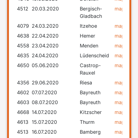
4512
20.03.2020
Bergisch-
map
rou
Gladbach
4079
24.03.2020
Itzehoe
map
rou
4638
22.04.2020
Hemer
map
rou
4558
23.04.2020
Menden
map
rou
4635
24.04.2020
Lüdenscheid
map
rou
4650
05.06.2020
Castrop-
map
rou
Rauxel
4356
29.06.2020
Riesa
map
rou
4602
07.07.2020
Bayreuth
map
rou
4603
08.07.2020
Bayreuth
map
rou
4668
14.07.2020
Kitzscher
map
rou
4613
15.07.2020
Thurm
map
rou
4513
16.07.2020
Bamberg
map
rou