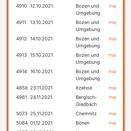
4910
12.10.2021
Bozen und
map
rou
Umgebung
4911
13.10.2021
Bozen und
map
rou
Umgebung
4912
14.10.2021
Bozen und
map
rou
Umgebung
4913
15.10.2021
Bozen und
map
rou
Umgebung
4914
16.10.2021
Bozen und
map
rou
Umgebung
4858
23.11.2021
Itzehoe
map
rou
4961
24.11.2021
Bergisch-
map
rou
Gladbach
5073
25.11.2021
Chemnitz
map
rou
5084
01.12.2021
Bönen
map
rou