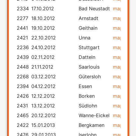
2334
17.10.2012
Bad Neustadt
map
rou
2277
18.10.2012
Arnstadt
map
rou
2441
19.10.2012
Geithain
map
rou
2421
22.10.2012
Unna
map
rou
2236
24.10.2012
Stuttgart
map
rou
2439
02.11.2012
Datteln
map
rou
2448
21.11.2012
Saarlouis
map
rou
2268
03.12.2012
Gütersloh
map
rou
2394
04.12.2012
Essen
map
rou
2426
12.12.2012
Borken
map
rou
2431
13.12.2012
Südlohn
map
rou
2465
20.12.2012
Wanne-Eickel
map
rou
2422
15.01.2013
Bergkamen
map
rou
2476
29.01.2013
Iserlohn
map
rou