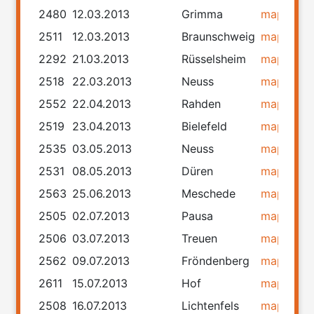
2480
12.03.2013
Grimma
map
rou
2511
12.03.2013
Braunschweig
map
rou
2292
21.03.2013
Rüsselsheim
map
rou
2518
22.03.2013
Neuss
map
rou
2552
22.04.2013
Rahden
map
rou
2519
23.04.2013
Bielefeld
map
rou
2535
03.05.2013
Neuss
map
rou
2531
08.05.2013
Düren
map
rou
2563
25.06.2013
Meschede
map
rou
2505
02.07.2013
Pausa
map
rou
2506
03.07.2013
Treuen
map
rou
2562
09.07.2013
Fröndenberg
map
rou
2611
15.07.2013
Hof
map
rou
2508
16.07.2013
Lichtenfels
map
rou