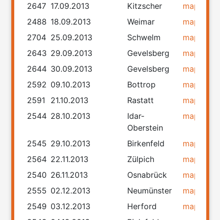
2647
17.09.2013
Kitzscher
map
rou
2488
18.09.2013
Weimar
map
rou
2704
25.09.2013
Schwelm
map
rou
2643
29.09.2013
Gevelsberg
map
rou
2644
30.09.2013
Gevelsberg
map
rou
2592
09.10.2013
Bottrop
map
rou
2591
21.10.2013
Rastatt
map
rou
2544
28.10.2013
Idar-
map
rou
Oberstein
2545
29.10.2013
Birkenfeld
map
rou
2564
22.11.2013
Zülpich
map
rou
2540
26.11.2013
Osnabrück
map
rou
2555
02.12.2013
Neumünster
map
rou
2549
03.12.2013
Herford
map
rou