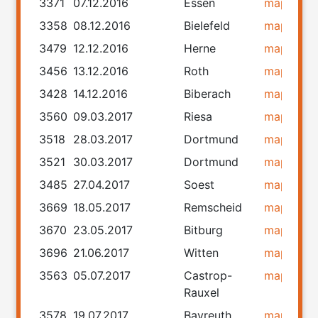
3371
07.12.2016
Essen
map
rou
3358
08.12.2016
Bielefeld
map
rou
3479
12.12.2016
Herne
map
rou
3456
13.12.2016
Roth
map
rou
3428
14.12.2016
Biberach
map
rou
3560
09.03.2017
Riesa
map
rou
3518
28.03.2017
Dortmund
map
rou
3521
30.03.2017
Dortmund
map
rou
3485
27.04.2017
Soest
map
rou
3669
18.05.2017
Remscheid
map
rou
3670
23.05.2017
Bitburg
map
rou
3696
21.06.2017
Witten
map
rou
3563
05.07.2017
Castrop-
map
rou
Rauxel
3578
19.07.2017
Bayreuth
map
rou