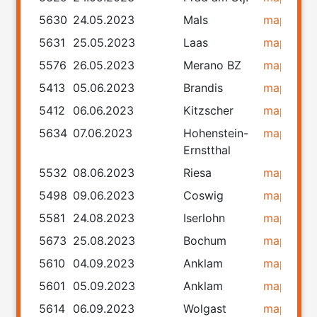
5630
24.05.2023
Mals
map
rou
5631
25.05.2023
Laas
map
rou
5576
26.05.2023
Merano BZ
map
rou
5413
05.06.2023
Brandis
map
rou
5412
06.06.2023
Kitzscher
map
rou
5634
07.06.2023
Hohenstein-
map
rou
Ernstthal
5532
08.06.2023
Riesa
map
rou
5498
09.06.2023
Coswig
map
rou
5581
24.08.2023
Iserlohn
map
rou
5673
25.08.2023
Bochum
map
rou
5610
04.09.2023
Anklam
map
rou
5601
05.09.2023
Anklam
map
rou
5614
06.09.2023
Wolgast
map
rou