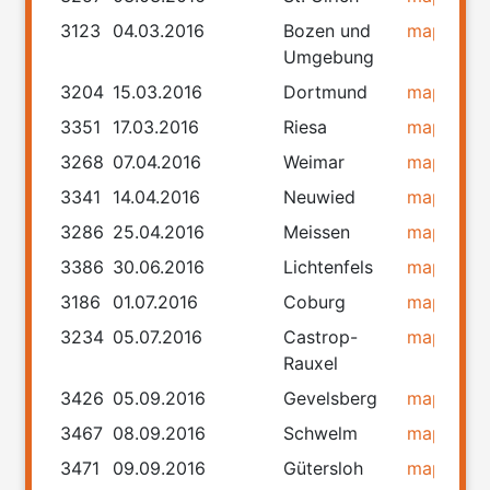
3123
04.03.2016
Bozen und
map
rou
Umgebung
3204
15.03.2016
Dortmund
map
rou
3351
17.03.2016
Riesa
map
rou
3268
07.04.2016
Weimar
map
rou
3341
14.04.2016
Neuwied
map
rou
3286
25.04.2016
Meissen
map
rou
3386
30.06.2016
Lichtenfels
map
rou
3186
01.07.2016
Coburg
map
rou
3234
05.07.2016
Castrop-
map
rou
Rauxel
3426
05.09.2016
Gevelsberg
map
rou
3467
08.09.2016
Schwelm
map
rou
3471
09.09.2016
Gütersloh
map
rou