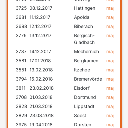
3725
08.12.2017
Hattingen
map
rou
3681
11.12.2017
Apolda
map
rou
3698
12.12.2017
Biberach
map
rou
3776
13.12.2017
Bergisch-
map
rou
Gladbach
3737
14.12.2017
Mechernich
map
rou
3581
17.01.2018
Bergkamen
map
rou
3551
13.02.2018
Itzehoe
map
rou
3794
15.02.2018
Bremervörde
map
rou
3811
23.02.2018
Elsdorf
map
rou
3708
01.03.2018
Dortmund
map
rou
3828
21.03.2018
Lippstadt
map
rou
3829
23.03.2018
Soest
map
rou
3975
19.04.2018
Dorsten
map
rou