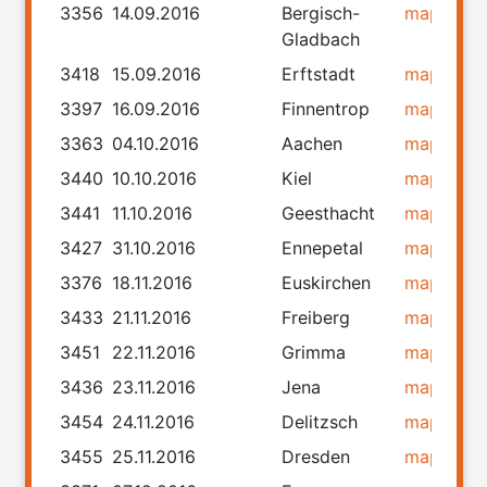
3356
14.09.2016
Bergisch-
map
rou
Gladbach
3418
15.09.2016
Erftstadt
map
rou
3397
16.09.2016
Finnentrop
map
rou
3363
04.10.2016
Aachen
map
rou
3440
10.10.2016
Kiel
map
rou
3441
11.10.2016
Geesthacht
map
rou
3427
31.10.2016
Ennepetal
map
rou
3376
18.11.2016
Euskirchen
map
rou
3433
21.11.2016
Freiberg
map
rou
3451
22.11.2016
Grimma
map
rou
3436
23.11.2016
Jena
map
rou
3454
24.11.2016
Delitzsch
map
rou
3455
25.11.2016
Dresden
map
rou