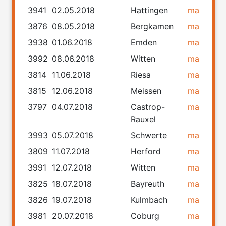
3941
02.05.2018
Hattingen
map
rou
3876
08.05.2018
Bergkamen
map
rou
3938
01.06.2018
Emden
map
rou
3992
08.06.2018
Witten
map
rou
3814
11.06.2018
Riesa
map
rou
3815
12.06.2018
Meissen
map
rou
3797
04.07.2018
Castrop-
map
rou
Rauxel
3993
05.07.2018
Schwerte
map
rou
3809
11.07.2018
Herford
map
rou
3991
12.07.2018
Witten
map
rou
3825
18.07.2018
Bayreuth
map
rou
3826
19.07.2018
Kulmbach
map
rou
3981
20.07.2018
Coburg
map
rou