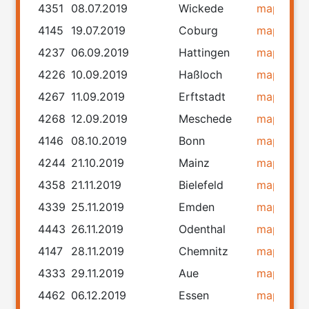
4351
08.07.2019
Wickede
map
rou
4145
19.07.2019
Coburg
map
rou
4237
06.09.2019
Hattingen
map
rou
4226
10.09.2019
Haßloch
map
rou
4267
11.09.2019
Erftstadt
map
rou
4268
12.09.2019
Meschede
map
rou
4146
08.10.2019
Bonn
map
rou
4244
21.10.2019
Mainz
map
rou
4358
21.11.2019
Bielefeld
map
rou
4339
25.11.2019
Emden
map
rou
4443
26.11.2019
Odenthal
map
rou
4147
28.11.2019
Chemnitz
map
rou
4333
29.11.2019
Aue
map
rou
4462
06.12.2019
Essen
map
rou