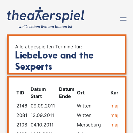
Tog
Alle abgespielten Termine für:
LiebeLove and the
Sexperts
Datum
Datum
TID
Ort
Karte
Ro
Start
Ende
2146
09.09.2011
Witten
map
rou
2081
12.09.2011
Witten
map
rou
2108
04.10.2011
Merseburg
map
rou