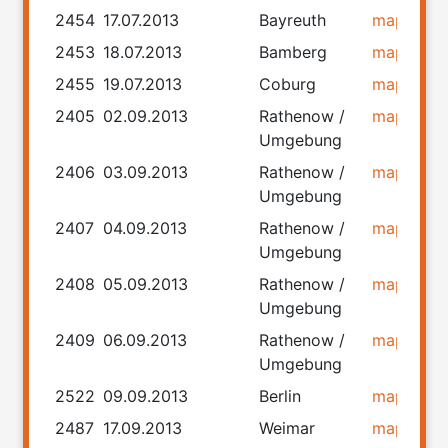
2454
17.07.2013
Bayreuth
map
rou
2453
18.07.2013
Bamberg
map
rou
2455
19.07.2013
Coburg
map
rou
2405
02.09.2013
Rathenow /
map
rou
Umgebung
2406
03.09.2013
Rathenow /
map
rou
Umgebung
2407
04.09.2013
Rathenow /
map
rou
Umgebung
2408
05.09.2013
Rathenow /
map
rou
Umgebung
2409
06.09.2013
Rathenow /
map
rou
Umgebung
2522
09.09.2013
Berlin
map
rou
2487
17.09.2013
Weimar
map
rou