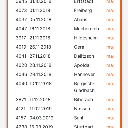
3945
31.10.2018
Erftstadt
map
rou
4073
01.11.2018
Freiberg
map
rou
4037
05.11.2018
Ahaus
map
rou
4047
16.11.2018
Mechernich
map
rou
3917
21.11.2018
Hildesheim
map
rou
4019
26.11.2018
Gera
map
rou
4041
27.11.2018
Delitzsch
map
rou
4020
28.11.2018
Apolda
map
rou
4046
29.11.2018
Hannover
map
rou
4040
10.12.2018
Bergisch-
map
rou
Gladbach
3871
11.12.2018
Biberach
map
rou
4121
11.02.2019
Nossen
map
rou
4157
04.03.2019
Suhl
map
rou
4238
15.03.2019
Stuttgart
map
rou