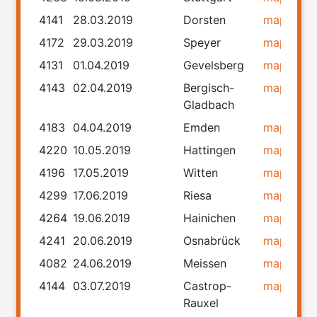
4141
28.03.2019
Dorsten
map
rou
4172
29.03.2019
Speyer
map
rou
4131
01.04.2019
Gevelsberg
map
rou
4143
02.04.2019
Bergisch-
map
rou
Gladbach
4183
04.04.2019
Emden
map
rou
4220
10.05.2019
Hattingen
map
rou
4196
17.05.2019
Witten
map
rou
4299
17.06.2019
Riesa
map
rou
4264
19.06.2019
Hainichen
map
rou
4241
20.06.2019
Osnabrück
map
rou
4082
24.06.2019
Meissen
map
rou
4144
03.07.2019
Castrop-
map
rou
Rauxel