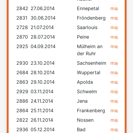
2842
27.06.2014
Ennepetal
map
rou
2831
30.06.2014
Fröndenberg
map
rou
2728
21.07.2014
Saarlouis
map
rou
2870
28.07.2014
Peine
map
rou
2925
04.09.2014
Mülheim an
map
rou
der Ruhr
2930
23.10.2014
Sachsenheim
map
rou
2684
28.10.2014
Wuppertal
map
rou
2863
29.10.2014
Apolda
map
rou
2929
03.11.2014
Schwelm
map
rou
2886
24.11.2014
Jena
map
rou
2864
25.11.2014
Frankenberg
map
rou
2822
26.11.2014
Nossen
map
rou
2936
05.12.2014
Bad
map
rou