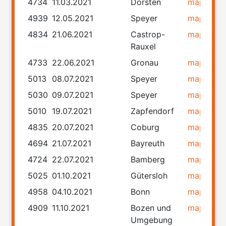
4734
11.03.2021
Dorsten
map
rou
4939
12.05.2021
Speyer
map
rou
4834
21.06.2021
Castrop-
map
rou
Rauxel
4733
22.06.2021
Gronau
map
rou
5013
08.07.2021
Speyer
map
rou
5030
09.07.2021
Speyer
map
rou
5010
19.07.2021
Zapfendorf
map
rou
4835
20.07.2021
Coburg
map
rou
4694
21.07.2021
Bayreuth
map
rou
4724
22.07.2021
Bamberg
map
rou
5025
01.10.2021
Gütersloh
map
rou
4958
04.10.2021
Bonn
map
rou
4909
11.10.2021
Bozen und
map
rou
Umgebung