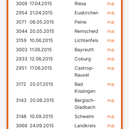
3009
17.04.2015
Riesa
map
rou
2954
21.04.2015
Euskirchen
map
rou
3071
08.05.2015
Peine
map
rou
3044
20.05.2015
Remscheid
map
rou
3159
10.06.2015
Lichtenfels
map
rou
3003
11.06.2015
Bayreuth
map
rou
2933
12.06.2015
Coburg
map
rou
2951
17.06.2015
Castrop-
map
rou
Rauxel
3172
20.07.2015
Bad
map
rou
Kissingen
3143
20.08.2015
Bergisch-
map
rou
Gladbach
3148
10.09.2015
Schwelm
map
rou
3068
24.09.2015
Landkreis
map
rou