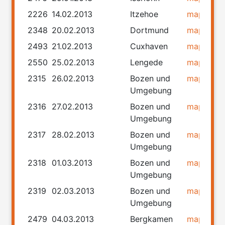
2226
14.02.2013
Itzehoe
map
rou
2348
20.02.2013
Dortmund
map
rou
2493
21.02.2013
Cuxhaven
map
rou
2550
25.02.2013
Lengede
map
rou
2315
26.02.2013
Bozen und
map
rou
Umgebung
2316
27.02.2013
Bozen und
map
rou
Umgebung
2317
28.02.2013
Bozen und
map
rou
Umgebung
2318
01.03.2013
Bozen und
map
rou
Umgebung
2319
02.03.2013
Bozen und
map
rou
Umgebung
2479
04.03.2013
Bergkamen
map
rou