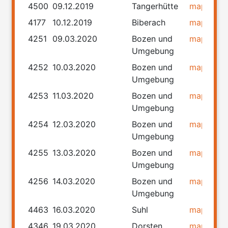
4500
09.12.2019
Tangerhütte
map
rou
4177
10.12.2019
Biberach
map
rou
4251
09.03.2020
Bozen und
map
rou
Umgebung
4252
10.03.2020
Bozen und
map
rou
Umgebung
4253
11.03.2020
Bozen und
map
rou
Umgebung
4254
12.03.2020
Bozen und
map
rou
Umgebung
4255
13.03.2020
Bozen und
map
rou
Umgebung
4256
14.03.2020
Bozen und
map
rou
Umgebung
4463
16.03.2020
Suhl
map
rou
4346
19.03.2020
Dorsten
map
rou