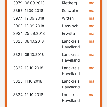
3979
06.09.2018
Rietberg
map
rou
3855
11.09.2018
Schwelm
map
rou
3977
12.09.2018
Witten
map
rou
3909
13.09.2018
Hassloch
map
rou
3934
25.09.2018
Erwitte
map
rou
3820
08.10.2018
Landkreis
map
rou
Havelland
3821
09.10.2018
Landkreis
map
rou
Havelland
3822
10.10.2018
Landkreis
map
rou
Havelland
3823
11.10.2018
Landkreis
map
rou
Havelland
3824
12.10.2018
Landkreis
map
rou
Havelland