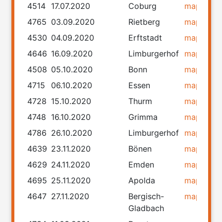
4514
17.07.2020
Coburg
map
rou
4765
03.09.2020
Rietberg
map
rou
4530
04.09.2020
Erftstadt
map
rou
4646
16.09.2020
Limburgerhof
map
rou
4508
05.10.2020
Bonn
map
rou
4715
06.10.2020
Essen
map
rou
4728
15.10.2020
Thurm
map
rou
4748
16.10.2020
Grimma
map
rou
4786
26.10.2020
Limburgerhof
map
rou
4639
23.11.2020
Bönen
map
rou
4629
24.11.2020
Emden
map
rou
4695
25.11.2020
Apolda
map
rou
4647
27.11.2020
Bergisch-
map
rou
Gladbach