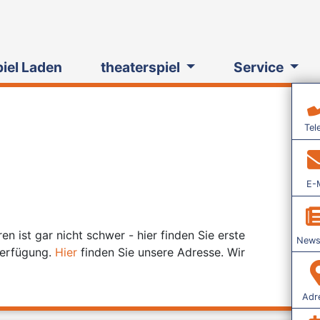
piel Laden
theaterspiel
Service
Tel
E-M
n ist gar nicht schwer - hier finden Sie erste
Newsl
 Verfügung.
Hier
finden Sie unsere Adresse. Wir
Adr