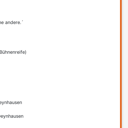
ine andere.´
Bühnenreife)
Oeynhausen
Oeynhausen