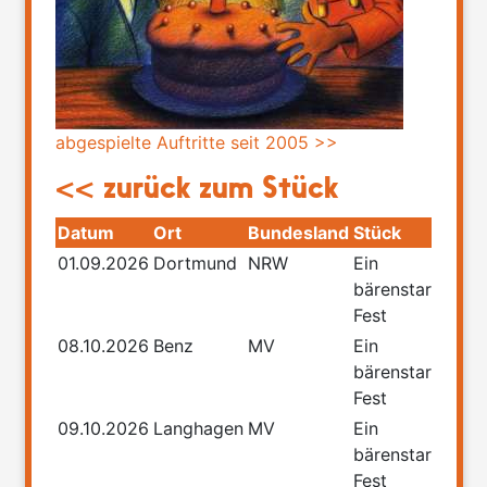
abgespielte Auftritte seit 2005 >>
<< zurück zum Stück
Datum
Ort
Bundesland
Stück
01.09.2026
Dortmund
NRW
Ein
bärenstarkes
Fest
08.10.2026
Benz
MV
Ein
bärenstarkes
Fest
09.10.2026
Langhagen
MV
Ein
bärenstarkes
Fest