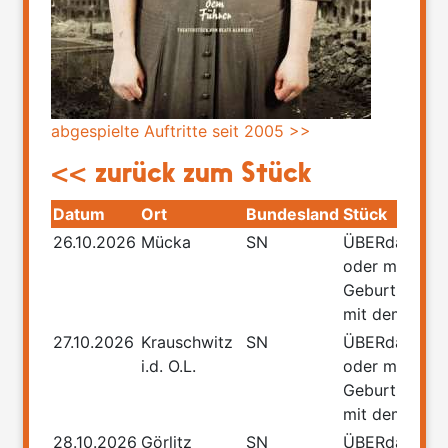
abgespielte Auftritte seit 2005 >>
<< zurück zum Stück
Datum
Ort
Bundesland
Stück
26.10.2026
Mücka
SN
ÜBERdasLEB
oder meine
Geburtstage
mit dem Führ
27.10.2026
Krauschwitz
SN
ÜBERdasLEB
i.d. O.L.
oder meine
Geburtstage
mit dem Führ
28.10.2026
Görlitz
SN
ÜBERdasLEB