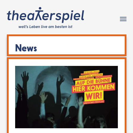
Tog
News