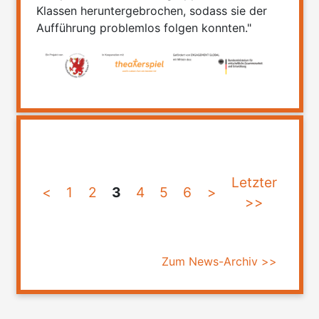
Klassen heruntergebrochen, sodass sie der
Aufführung problemlos folgen konnten."
Letzter
<
1
2
3
4
5
6
>
>>
Zum News-Archiv >>