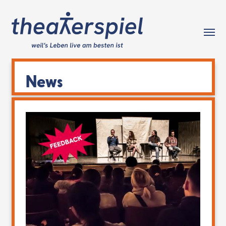
Tog
News