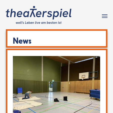
Tog
News