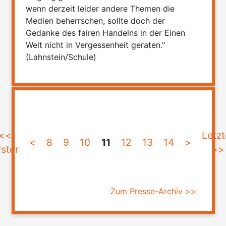
wenn derzeit leider andere Themen die
Medien beherrschen, sollte doch der
Gedanke des fairen Handelns in der Einen
Welt nicht in Vergessenheit geraten."
(Lahnstein/Schule)
<<
Letzt
<
8
9
10
11
12
13
14
>
rster
>>
Zum Presse-Archiv >>