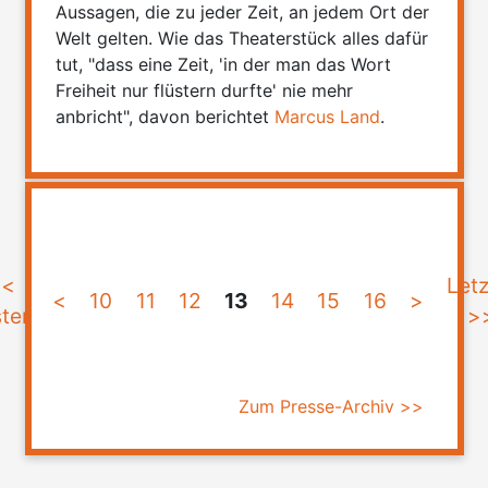
Aussagen, die zu jeder Zeit, an jedem Ort der
Welt gelten. Wie das Theaterstück alles dafür
tut, "dass eine Zeit, 'in der man das Wort
Freiheit nur flüstern durfte' nie mehr
anbricht", davon berichtet
Marcus Land
.
<<
Letz
<
10
11
12
13
14
15
16
>
ster
>
Zum Presse-Archiv >>